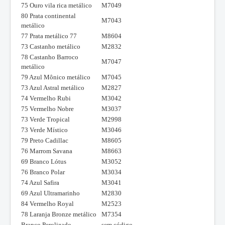
75 Ouro vila rica metálico
M7049
80 Prata continental
M7043
metálico
77 Prata metálico 77
M8604
73 Castanho metálico
M2832
78 Castanho Barroco
M7047
metálico
79 Azul Mônico metálico
M7045
73 Azul Astral metálico
M2827
74 Vermelho Rubi
M3042
75 Vermelho Nobre
M3037
73 Verde Tropical
M2998
73 Verde Místico
M3046
79 Preto Cadillac
M8605
76 Marrom Savana
M8663
69 Branco Lótus
M3052
76 Branco Polar
M3034
74 Azul Safira
M3041
69 Azul Ultramarinho
M2830
84 Vermelho Royal
M2523
78 Laranja Bronze metálico
M7354
Branco Perolizado
sem código