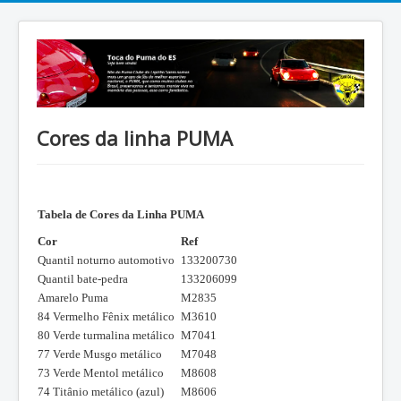
Cores da linha PUMA
Tabela de Cores da Linha PUMA
Cor
Ref
Quantil noturno automotivo
133200730
Quantil bate-pedra
133206099
Amarelo Puma
M2835
84 Vermelho Fênix metálico
M3610
80 Verde turmalina metálico
M7041
77 Verde Musgo metálico
M7048
73 Verde Mentol metálico
M8608
74 Titânio metálico (azul)
M8606